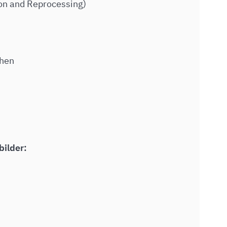
on and Reprocessing)
chen
bilder: