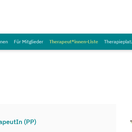
nnen
Für Mitglieder
Therapeut*innen-Liste
Therapieplat
apeutIn (PP)