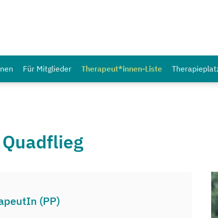
nnen
Für Mitglieder
Therapeut*innen-Liste
Therapieplat
 Quadflieg
apeutIn (PP)