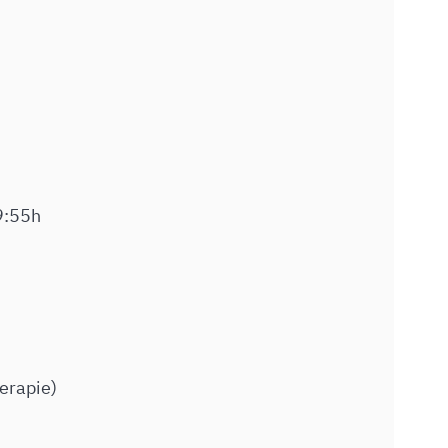
9:55h
erapie)