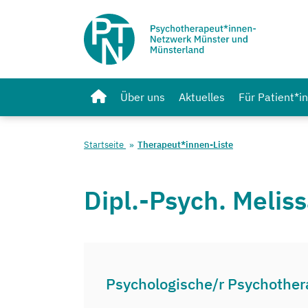
Über uns
Aktuelles
Für Patient*i
Startseite
Therapeut*innen-Liste
Dipl.-Psych. Melis
Psychologische/r Psychother