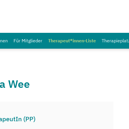
nnen
Für Mitglieder
Therapeut*innen-Liste
Therapieplat
sa Wee
apeutIn (PP)