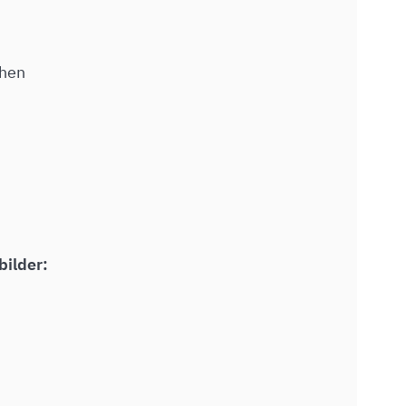
)
chen
bilder: