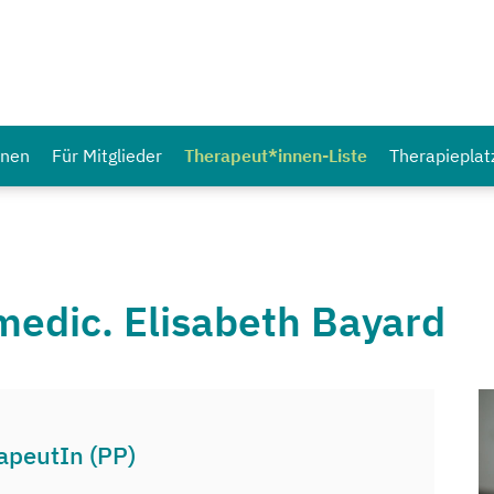
nnen
Für Mitglieder
Therapeut*innen-Liste
Therapieplat
.medic. Elisabeth Bayard
apeutIn (PP)