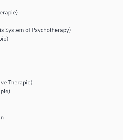
erapie)
is System of Psychotherapy)
pie)
ive Therapie)
pie)
)
en