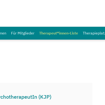
nnen
Für Mitglieder
Therapeut*innen-Liste
Therapieplat
ychotherapeutIn (KJP)