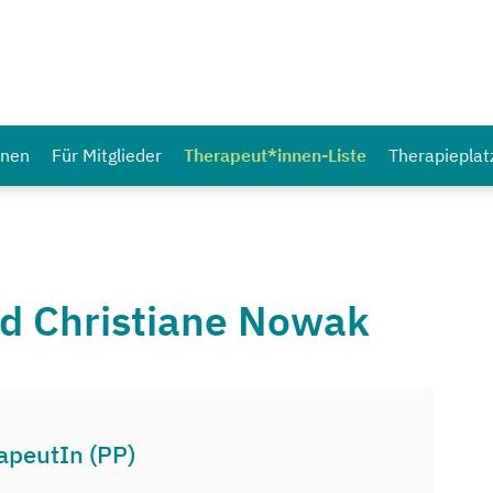
nnen
Für Mitglieder
Therapeut*innen-Liste
Therapieplat
äd Christiane Nowak
apeutIn (PP)